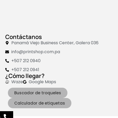
Contáctanos
Panamá Viejo Business Center, Galera 036
info@printshop.com.pa
+507 212 0940
+507 212 0941
¿Cómo llegar?
Waze
Google Maps
Buscador de troqueles
Calculador de etiquetas
s