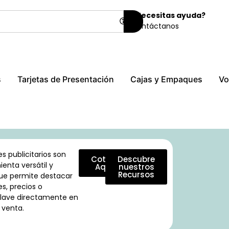
¿Necesitas ayuda?
Contáctanos
s
Tarjetas de Presentación
Cajas y Empaques
Vo
es publicitarios son
Cotiza
Descubre
enta versátil y
Aquí
nuestros
Recursos
que permite destacar
s, precios o
lave directamente en
 venta.