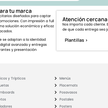
para tu marca
citarios diseñados para captar
Atención cercana 
romociones. Con impresión a full
Nos importa cada cliente
n una solución económica y eficaz
de que cada entrega sea ju
tacados.
 se adaptan a la identidad
Plantillas >
 digital avanzada y entregas
brantes y presentación
icos y Trípticos
Menús
quetas
Placemats
mboards
Posavasos
etos
Postales
ladores
Posters