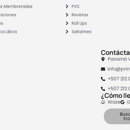
as Membretadas
PVC
taciones
Revistas
os
Roll Ups
ca Libros
Saltarines
Contáct
Panamá Vi
info@pri
+507 212 
+507 212 
¿Cómo ll
Waze
G
Bus
tr