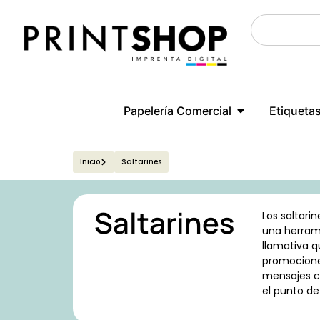
Papelería Comercial
Etiqueta
Inicio
Saltarines
Saltarines
Los saltarin
una herrami
llamativa 
promocione
mensajes c
el punto de