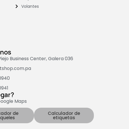
Volantes
anos
ejo Business Center, Galera 036
ntshop.com.pa
0940
0941
egar?
oogle Maps
cador de
Calculador de
oqueles
etiquetas