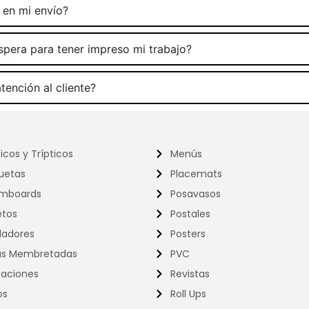
 en mi envío?
spera para tener impreso mi trabajo?
tención al cliente?
icos y Trípticos
Menús
quetas
Placemats
mboards
Posavasos
etos
Postales
ladores
Posters
as Membretadas
PVC
taciones
Revistas
os
Roll Ups