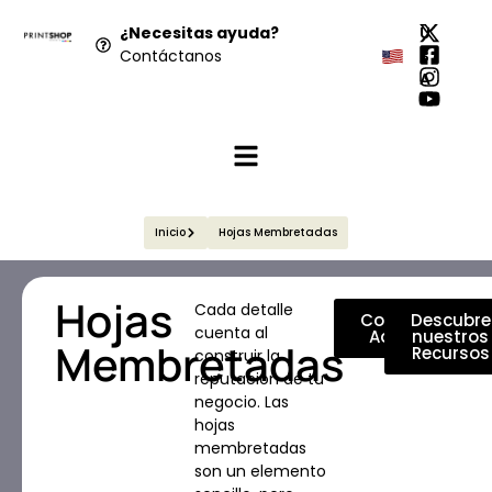
¿Necesitas ayuda?
U
Contáctanos
S
A
Inicio
Hojas Membretadas
Hojas
Cada detalle
Cotiza
Descubre
cuenta al
Aquí
nuestros
Membretadas
Recursos
construir la
reputación de tu
negocio. Las
hojas
membretadas
son un elemento