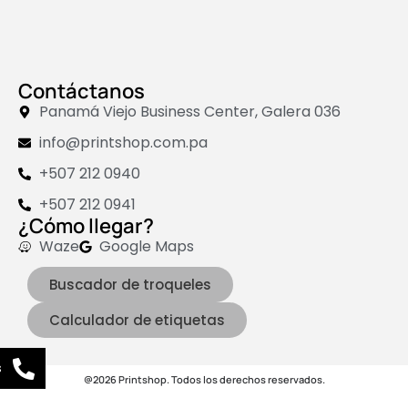
Contáctanos
Panamá Viejo Business Center, Galera 036
info@printshop.com.pa
+507 212 0940
+507 212 0941
¿Cómo llegar?
Waze
Google Maps
Buscador de troqueles
Calculador de etiquetas
s
@2026 Printshop. Todos los derechos reservados.